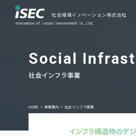
社会環境イノベーション株式会社
I
nnovation of
S
ocial
E
nvironment
C
o., Ltd.
社会インフラ事業
HOME
事業案内
社会インフラ事業
インフラ構造物の
デ