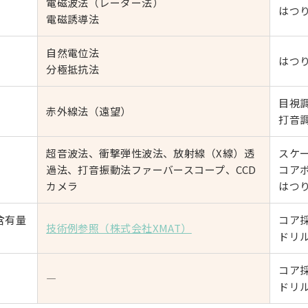
電磁波法（レーダー法）
はつ
電磁誘導法
自然電位法
はつ
分極抵抗法
目視
赤外線法（遠望）
打音
超音波法、衝撃弾性波法、放射線（X線）透
スケ
過法、打音振動法ファーバースコープ、CCD
コア
カメラ
はつ
含有量
コア
技術例参照（株式会社XMAT）
ドリ
コア
―
ドリ