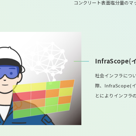
コンクリート表面塩分量のマ
InfraScop
社会インフラにつ
際、InfraScop
とによりインフラ