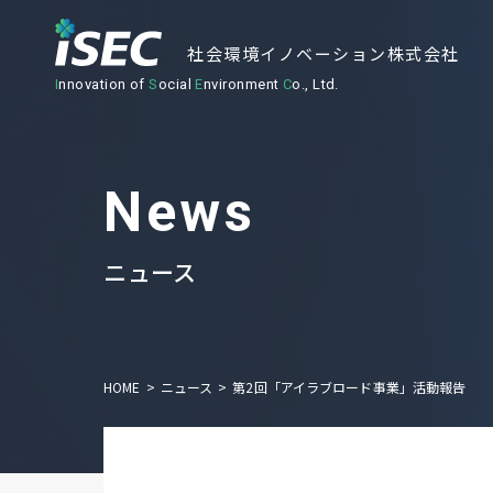
社会環境イノベーション株式会社
I
nnovation of
S
ocial
E
nvironment
C
o., Ltd.
ニュース
HOME
ニュース
第2回「アイラブロード事業」活動報告