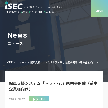
社会環境イノベーション株式会社
MENU
I
nnovation of
S
ocial
E
nvironment
C
o., Ltd.
ニュース
HOME
ニュース
配車支援システム「トラ・Fit」説明会開催（荷主企業様向け）
配車支援システム「トラ・Fit」説明会開催（荷主
企業様向け）
トラ・Fit
2022.08.26